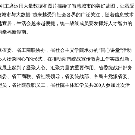
刚主席运用大量数据和图片描绘了智慧城市的美好蓝图
，让我受
慧城市与大数据
”越来越受到
社会各界的广泛关注
，
随着信息技术
越宜居，生活会越来越便捷
，统一战线成员要发挥好人才智力的
丽幸福新湖南。
派省委、省工商联协办，省社会主义学院承办的“同心讲堂”
活动
心人物谈同心”的形式，在推动湖南统战宣传教育工作实践创新，
发展上起到了凝聚人心、汇聚力量的重要作用。
省委统战部部务
省委、省工商联
、
省社院
领导，省委统战部、各民主党派省委、
盟员
，
省社院教职员工
，
省社院主体班学员
共
280人参加此次活