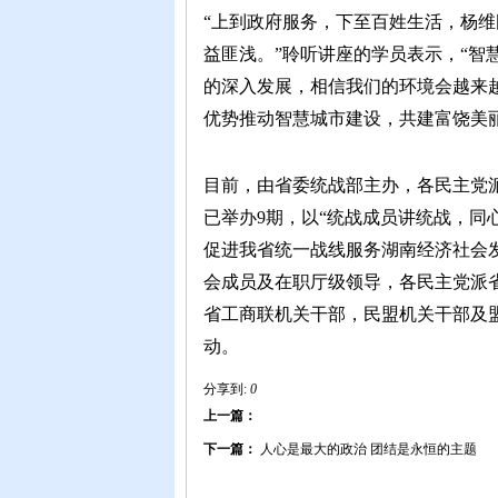
“上到政府服务，下至百姓生活，杨
维
益匪浅。”聆听讲座的学员表示，“
智
的深入发展，
相信
我们的环境会越来
优势推动智慧城市建设，共建富饶美
目前，
由省委统战部主办，各民
主党
已举办
9期，以
“统战成员讲统战，同
促进我省统一战线服务湖南经济社会
会成员及在职厅级领导，各民主党派
省工商联机关干部
，
民盟
机关干部及
动。
分享到:
0
上一篇：
下一篇：
人心是最大的政治 团结是永恒的主题