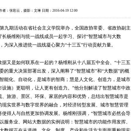
：张彩云，摄影：文琳 日期：2016-04-19 12:00
堂第九期活动在省社会主义学院举办，
全国政协常委
、
省政协副主
厅长
杨维刚与统一战线成员一起
学习、探讨“
智慧城市与大数
，为深入推进统一战线凝心聚力“十三五”行动贡献力量。
数据又是如何联系在一起的？杨维刚从十八届五中全会、“十三五
委的重大决策部署出发，深入阐释了“智慧城市”和“大数据”的概
是智能化、自动化，是城市的智商；慧是人文化、创造力，是城市
市设施）更聪明，让人更有创造力。”他分别解读了智慧城市中政
流、旅游、景区、环保、家居的内容和优势，总结出智慧城市是
的现实世界与数字世界的融合，对经济转型发展、城市智慧管理
将使得人与自然更加协调发展。杨维刚强调，“智慧城市必然会导
他以服务业、网站大数据的实例说明：智慧城市的功能作用发挥、
“大数据正在从道德、文化、制度、产业和生活方方面面重构现实