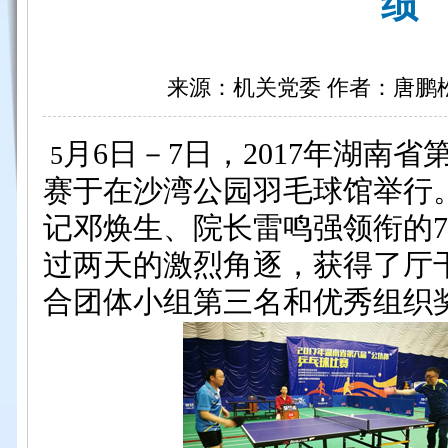
绩
来源：机关党委 作者：唐鹏松 日
月
6日－7
日，
201
7
年湖南省
5
赛于在沙湾公园羽毛球馆举行
记邓焕生、院长雷鸣强领衔的
过
两天的
激烈角逐，获得了厅
合团体小组第三名和优秀组织