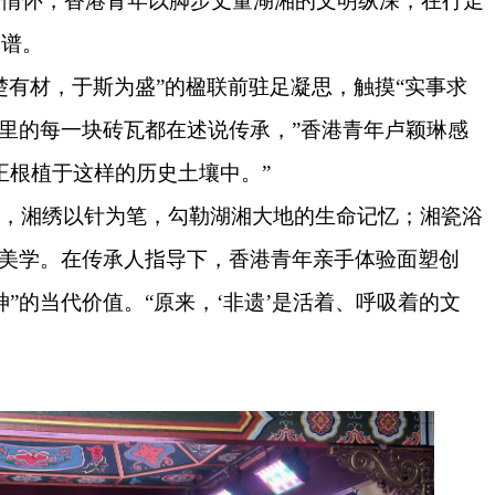
国情怀，香港青年以脚步丈量湖湘的文明纵深，在行走
图谱。
楚有材，于斯为盛”的楹联前驻足凝思，触摸“实事求
这里的每一块砖瓦都在述说传承，”香港青年卢颖琳感
正根植于这样的历史土壤中。”
馆，湘绣以针为笔，勾勒湖湘大地的生命记忆；湘瓷浴
方美学。在传承人指导下，香港青年亲手体验面塑创
神”的当代价值。“原来，‘非遗’是活着、呼吸着的文