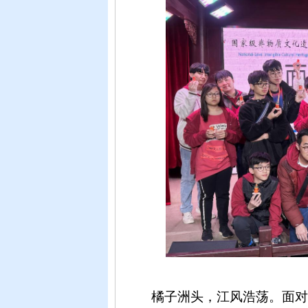
橘子洲头，江风浩荡。面