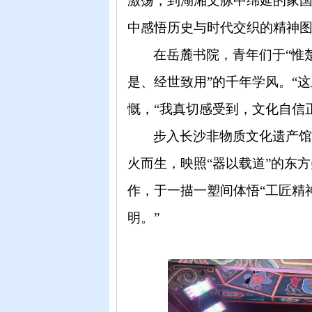
激荡，到湖湘文脉中绵延的家
中感悟历史与时代交织的精神
在岳麓书院，青年们于
“惟
是、经世致用”的千年学风。“
慨，“我真切感受到，文化自信
步入长沙非物质文化遗产
火而生，映照
“器以载道”的东
作，于一
描一塑间体悟
“工匠精
明。”