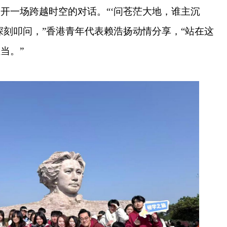
开一场跨越时空的对话。“‘问苍茫大地，谁主沉
深刻叩问，”香港青年代表赖浩扬动情分享，“站在这
当。”