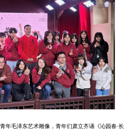
对青年毛泽东艺术雕像，青年们肃立齐诵《沁园春
·长