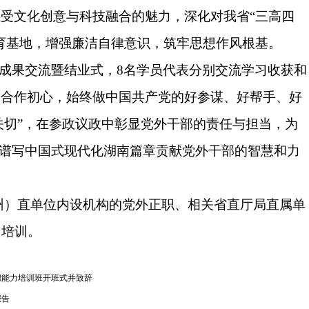
感受
文化创意与科技融合的魅力，
深化对
我省
“三高四
育基地，
增强廉洁自律意识，筑牢思想作风根基。
成果交流暨结业式，
8名学员代表分别交流学习收获和
守合作初心
，
始终做
中国共产党的
好参谋、好帮手、好
之关切”，在参政议政中彰显党外干部的责任与担当，
为
、谱写中国式现代化湖南篇章贡献
党外干部的
智慧和力
州）直单位内设机构
的
党外正职、相关省直厅局直属单
加培训。
职能力培训班开班式并致辞
报告