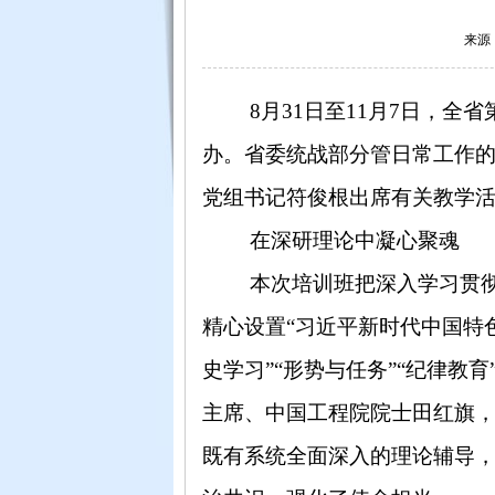
来源：
8
月
3
1
日至
1
1
月
7日，全省
办
。
省委统战部分管日常工作
党组书记符俊根出席有关教学
在深研理论中
凝心聚魂
本
次
培训班把深入学习贯
精心
设置
“习近平新时代中国特
史学习”“形势与任务”“纪律教育
主席、
中国工程院院士田红旗
既有系统全面
深入
的理论
辅导