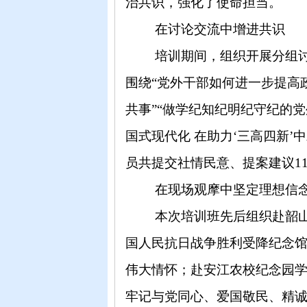
治共识，强化了使命担当。
在讨论
交流
中
增进共识
培训期间，
组织
开展分组
围绕
“党外干部如何进一步提高
共事”“做学纪知纪明纪守纪的党
国式现代化 在助力‘三高四新’
员共提交社情民意、提案建议
1
在
现场观摩
中
坚定理想信
本次培训班
先后组织
赴韶
国人民抗日战争胜利
受降
纪念
伟大情怀
；赴
安江农校纪念园
牢记与党同心、爱国敬民、精