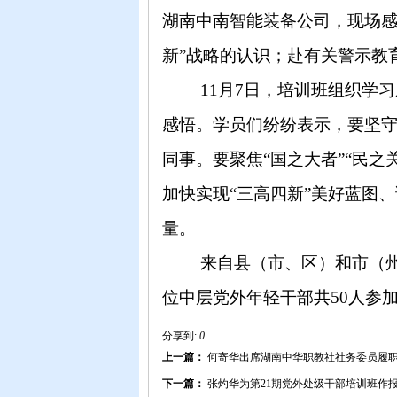
湖南中南智能装备
公司，现场
新”战略
的认识；
赴有关
警示教
11月7日，培训班组织
学习
感悟。学员们
纷纷表示
，
要
坚
同事。要聚焦
“国之大者”“民
加快实现
“三高四新”美好蓝图
量。
来自县（市、区）
和
市（
位中层党外年轻干部共
5
0
人参
分享到:
0
上一篇：
何寄华出席湖南中华职教社社务委员履
下一篇：
张灼华为第21期党外处级干部培训班作