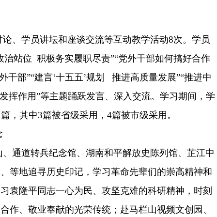
讨论、学员讲坛和座谈交流等互动教学活动
8
次。
学员
政治站位
积极务实履职尽责
”“党外干部如何搞好合作
外干部”“建言‘十五五’规划 推进高质量发展”“推进中
中发挥作用”等主题踊跃发言、深入交流。
学习期间，
学
1篇，其中3篇被省级采用，4篇被市级采用。
念
山、
通道转兵纪念馆、湖南和平解放史陈列馆、芷江中
馆、等地追寻历史印记，学习革命先辈们的崇高精神和
学习袁隆平同志一心为民、攻坚克难的科研精神，时刻
诚合作、敬业奉献的光荣传统
；赴
马栏山视频文创园、