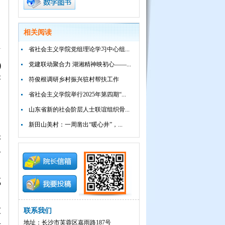
相关阅读
省社会主义学院党组理论学习中心组...
)
党建联动聚合力 湖湘精神映初心——...
符
符俊根调研乡村振兴驻村帮扶工作
省社会主义学院举行2025年第四期“...
、
山东省新的社会阶层人士联谊组织骨...
中
新田山美村：一周凿出“暖心井”，...
讲
一
，
成
大
联系我们
地址：长沙市芙蓉区嘉雨路187号
青