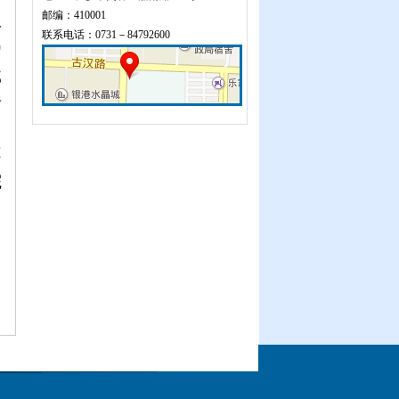
邮编：410001
平
联系电话：0731－84792600
届
部
责
当
不
院