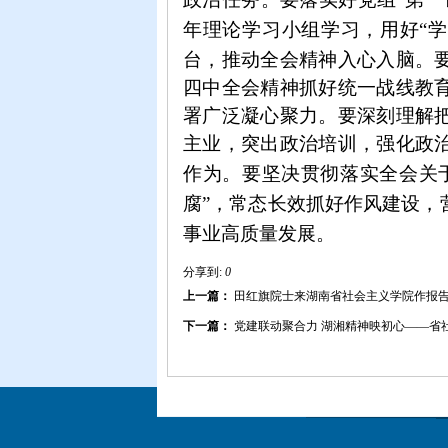
年理论学习小组学
习
，用好
“
台，
推动
全会精神
入心入脑。
四中全会精神抓好统一战线教
署广泛凝心聚力。要深刻理解
主业，突出政治培训，强化政
作为。要
坚决
贯彻
落实全会关
腐”，
常态长效抓好作风建设，
事业高质量发展。
分享到:
0
上一篇：
田红旗院士来湖南省社会主义学院作报
下一篇：
党建联动聚合力 湖湘精神映初心——省