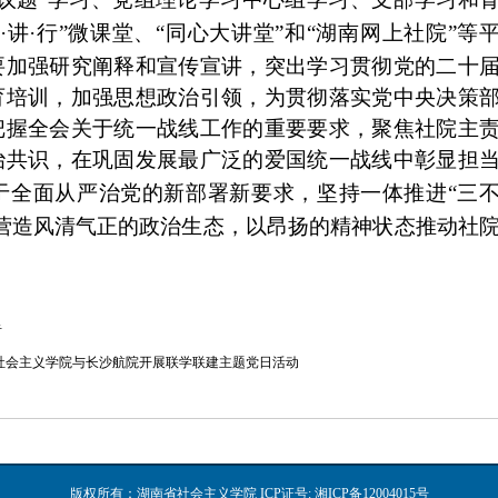
学·讲·行”微课堂、“同心大讲堂”和“湖南网上社院”等
要加强研究阐释和宣传宣讲，突出学习贯彻党的二十
育培训，加强思想政治引领，为贯彻落实党中央决策
把握全会关于统一战线工作的重要要求，聚焦社院主
治共识，在巩固发展最广泛的爱国统一战线中彰显担
于全面从严治党的新部署新要求，
坚持一体推进
“三
营造风清气正的政治生态，以昂扬的精神状态推动社
告
社会主义学院与长沙航院开展联学联建主题党日活动
版权所有：湖南省社会主义学院
ICP证号: 湘ICP备12004015号