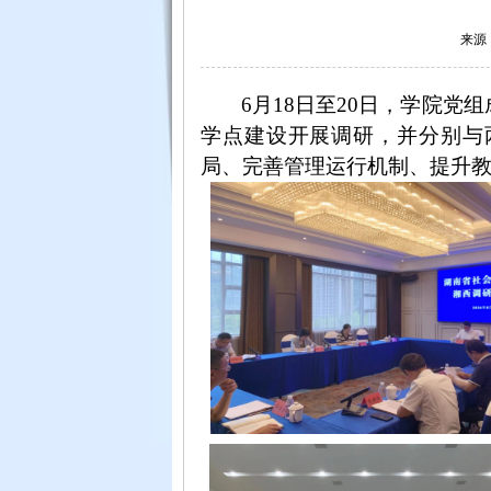
来源：
6月
18
日至
20
日，学院党组
学点建设
开展调研
，
并分别与
局、完善管理运行机制、提升