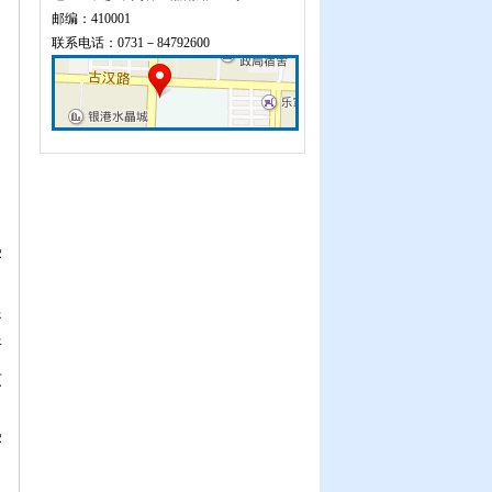
邮编：410001
联系电话：0731－84792600
学
、
参
情
锻
加
学