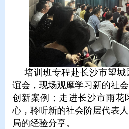
培训
班专程
赴长沙市望城
谊会
，
现场观摩学习
新的社会
创新
案例；
走进长沙市雨花
心
，
聆听新的社会阶层
代表
人
局的经验分享。